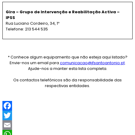
Gira – Grupo de Intervenção e Reabilitação Activa –
IPSS
Rua Luciano Cordeiro, 34, 1º
Telefone: 213 544 535
* Conhece algum equipamento que não esteja aqui listado?
Envie-nos um email para
comunicacao@jfsantoantonio.pt
.
Ajude-nos a manter esta lista completa.
Os contactos telefónicos são da responsabilidade das
respectivas entidades.
F
a
T
c
w
E