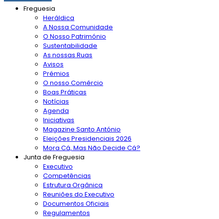
Freguesia
Heráldica
A Nossa Comunidade
O Nosso Património
Sustentabilidade
As nossas Ruas
Avisos
Prémios
O nosso Comércio
Boas Práticas
Notícias
Agenda
Iniciativas
Magazine Santo António
Eleições Presidenciais 2026
Mora Cá, Mas Não Decide Cá?
Junta de Freguesia
Executivo
Competências
Estrutura Orgânica
Reuniões do Executivo
Documentos Oficiais
Regulamentos