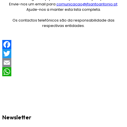
Envie-nos um email para
comunicacao@jfsantoantonio.pt
.
Ajude-nos a manter esta lista completa.
Os contactos telefónicos são da responsabilidade das
respectivas entidades.
F
a
T
c
w
E
e
i
m
W
b
t
a
h
o
t
i
a
o
e
l
t
Newsletter
k
r
s
A