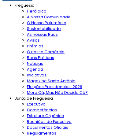
Freguesia
Heráldica
A Nossa Comunidade
O Nosso Património
Sustentabilidade
As nossas Ruas
Avisos
Prémios
O nosso Comércio
Boas Práticas
Notícias
Agenda
Iniciativas
Magazine Santo António
Eleições Presidenciais 2026
Mora Cá, Mas Não Decide Cá?
Junta de Freguesia
Executivo
Competências
Estrutura Orgânica
Reuniões do Executivo
Documentos Oficiais
Regulamentos