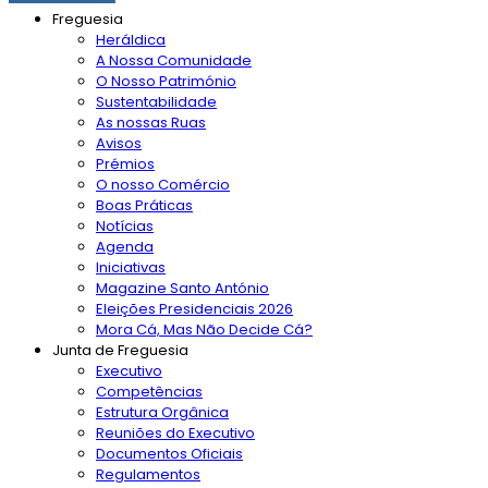
Freguesia
Heráldica
A Nossa Comunidade
O Nosso Património
Sustentabilidade
As nossas Ruas
Avisos
Prémios
O nosso Comércio
Boas Práticas
Notícias
Agenda
Iniciativas
Magazine Santo António
Eleições Presidenciais 2026
Mora Cá, Mas Não Decide Cá?
Junta de Freguesia
Executivo
Competências
Estrutura Orgânica
Reuniões do Executivo
Documentos Oficiais
Regulamentos