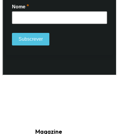
Ao subscrever a nossa Newsletter consinto no recebimento de
informações, atividades e eventos da Freguesia de Santo António
(Lisboa) através do seu envio por e-mail.
Magazine