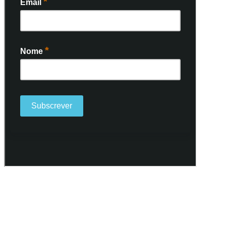
Ao subscrever a nossa Newsletter consinto no recebimento de
informações, atividades e eventos da Freguesia de Santo António
(Lisboa) através do seu envio por e-mail.