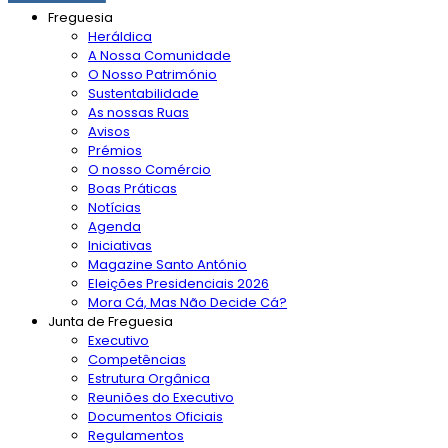
Freguesia
Heráldica
A Nossa Comunidade
O Nosso Património
Sustentabilidade
As nossas Ruas
Avisos
Prémios
O nosso Comércio
Boas Práticas
Notícias
Agenda
Iniciativas
Magazine Santo António
Eleições Presidenciais 2026
Mora Cá, Mas Não Decide Cá?
Junta de Freguesia
Executivo
Competências
Estrutura Orgânica
Reuniões do Executivo
Documentos Oficiais
Regulamentos