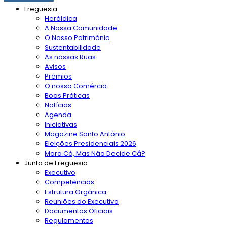
Freguesia
Heráldica
A Nossa Comunidade
O Nosso Património
Sustentabilidade
As nossas Ruas
Avisos
Prémios
O nosso Comércio
Boas Práticas
Notícias
Agenda
Iniciativas
Magazine Santo António
Eleições Presidenciais 2026
Mora Cá, Mas Não Decide Cá?
Junta de Freguesia
Executivo
Competências
Estrutura Orgânica
Reuniões do Executivo
Documentos Oficiais
Regulamentos