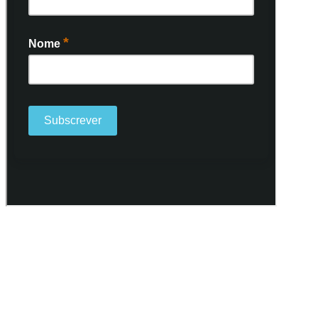
Ao subscrever a nossa Newsletter consinto no recebimento de
informações, atividades e eventos da Freguesia de Santo António
(Lisboa) através do seu envio por e-mail.