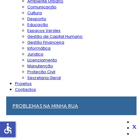
Ambiente Urbano
Comunicação
Cultura
Desporto
Educação
Espaços Verdes
Gestão de Capital Humano
Gestão Financeira
Informática
Juridico
Licenciamento
Manutenção
Proteção Civil
Secretaria Geral
Projetos
Contactos
PROBLEMAS NA MINHA RUA
accessible