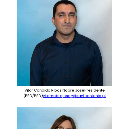
Vitor Cândido Ribas Nobre José
Presidente
(PPD/PSD)
vitornobrejose@jfsantoantonio.pt