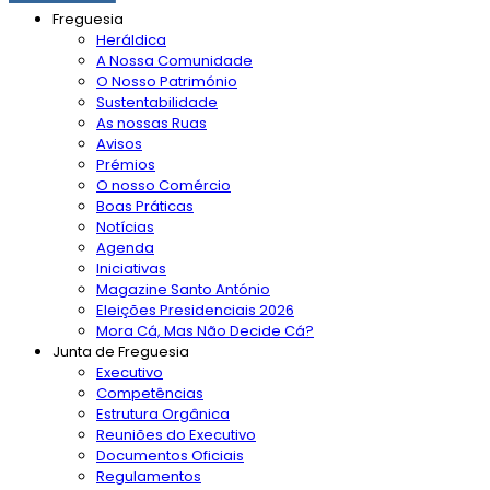
Freguesia
Heráldica
A Nossa Comunidade
O Nosso Património
Sustentabilidade
As nossas Ruas
Avisos
Prémios
O nosso Comércio
Boas Práticas
Notícias
Agenda
Iniciativas
Magazine Santo António
Eleições Presidenciais 2026
Mora Cá, Mas Não Decide Cá?
Junta de Freguesia
Executivo
Competências
Estrutura Orgânica
Reuniões do Executivo
Documentos Oficiais
Regulamentos