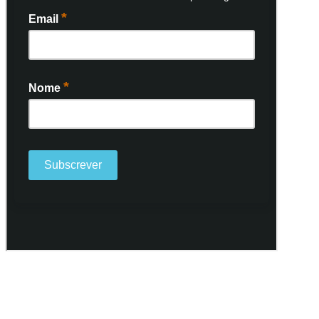
Ao subscrever a nossa Newsletter consinto no recebimento de
informações, atividades e eventos da Freguesia de Santo António
(Lisboa) através do seu envio por e-mail.