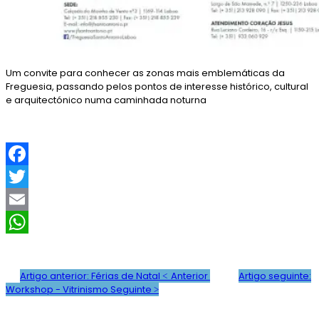
Um convite para conhecer as zonas mais emblemáticas da
Freguesia, passando pelos pontos de interesse histórico, cultural
e arquitectónico numa caminhada noturna
F
a
T
c
w
E
e
i
m
W
b
t
a
h
Artigo anterior: Férias de Natal
Anterior
Artigo seguinte:
Workshop - Vitrinismo
Seguinte
o
t
i
a
o
e
l
t