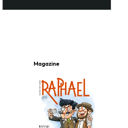
Ao subscrever a nossa Newsletter consinto no recebimento de
informações, atividades e eventos da Freguesia de Santo António
(Lisboa) através do seu envio por e-mail.
Magazine