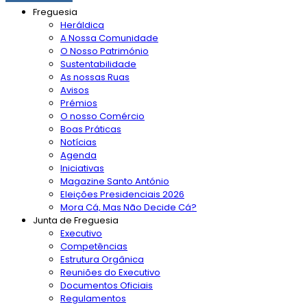
Freguesia
Heráldica
A Nossa Comunidade
O Nosso Património
Sustentabilidade
As nossas Ruas
Avisos
Prémios
O nosso Comércio
Boas Práticas
Notícias
Agenda
Iniciativas
Magazine Santo António
Eleições Presidenciais 2026
Mora Cá, Mas Não Decide Cá?
Junta de Freguesia
Executivo
Competências
Estrutura Orgânica
Reuniões do Executivo
Documentos Oficiais
Regulamentos