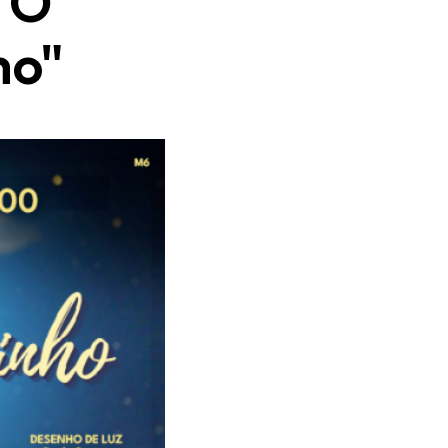
"O
ho"