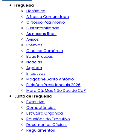
Freguesia
Heráldica
A Nossa Comunidade
O Nosso Património
Sustentabilidade
As nossas Ruas
Avisos
Prémios
O nosso Comércio
Boas Práticas
Notícias
Agenda
Iniciativas
Magazine Santo António
Eleições Presidenciais 2026
Mora Cá, Mas Não Decide Cá?
Junta de Freguesia
Executivo
Competências
Estrutura Orgânica
Reuniões do Executivo
Documentos Oficiais
Regulamentos