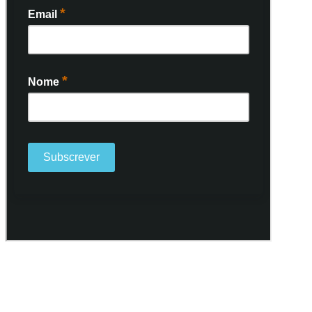
Ao subscrever a nossa Newsletter consinto no recebimento de
informações, atividades e eventos da Freguesia de Santo António
(Lisboa) através do seu envio por e-mail.