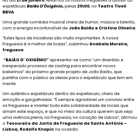
No dia
21 de janeiro
, levámos os nossos fregueses a assistir ao
espetáculo
Baião D´Óxigénio
,
pelas
21h00
, no
Teatro Tivoli
BBVA
.
Uma grande comédia musical cheia de humor, música e talento,
com a energia inconfundível de
João Baião e Cristina Oliveira
.
“Estes tipos de iniciativas são muito importantes. A nossa
Freguesia é a melhor de todas”, sublinhou
Anabela Moreira,
freguesa
.
“BAIÃO D’ OXIGÉNIO”
apresenta-se como “um divertido e
inesperado processo de
casting
para encontrar novos
bailarinos” do próximo grande projeto de João Baião, que
partilha com o público as ideias para o espetáculo que tem em
mente.
Um autêntico espetáculo dentro do espetáculo, cheio de
emoção e gargalhadas. “É sempre agradável um convívio entre
os fregueses e manter toda esta solidariedade de locais que
amam este espaço, e que no meio da cultura querem que seja
uma vivência plena, na Freguesia, no coração de Lisboa”, afirmou
o
Tesoureiro da Junta de Freguesia de Santo António –
Lisboa, Rodolfo Knapic
na ocasião.