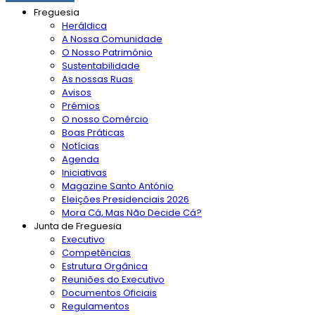
Freguesia
Heráldica
A Nossa Comunidade
O Nosso Património
Sustentabilidade
As nossas Ruas
Avisos
Prémios
O nosso Comércio
Boas Práticas
Notícias
Agenda
Iniciativas
Magazine Santo António
Eleições Presidenciais 2026
Mora Cá, Mas Não Decide Cá?
Junta de Freguesia
Executivo
Competências
Estrutura Orgânica
Reuniões do Executivo
Documentos Oficiais
Regulamentos