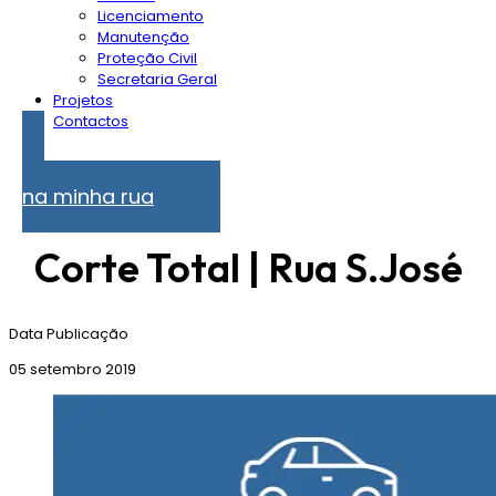
Licenciamento
Manutenção
Proteção Civil
Secretaria Geral
Projetos
Contactos
Problemas
na minha rua
Corte Total | Rua S.José
Data Publicação
05 setembro 2019