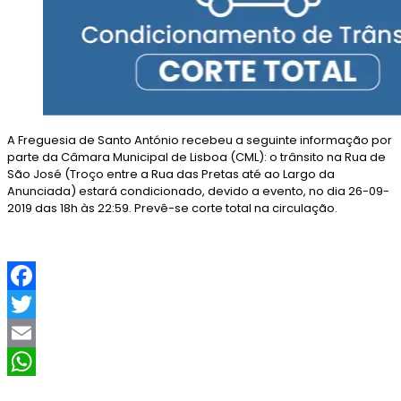
A Freguesia de Santo António recebeu a seguinte informação por
parte da Câmara Municipal de Lisboa (CML): o trânsito na Rua de
São José (Troço entre a Rua das Pretas até ao Largo da
Anunciada) estará condicionado, devido a evento, no dia 26-09-
2019 das 18h às 22:59. Prevê-se corte total na circulação.
F
a
T
c
w
E
e
i
m
W