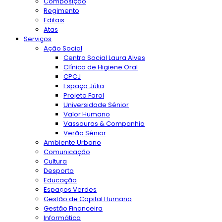
Composição
Regimento
Editais
Atas
Serviços
Ação Social
Centro Social Laura Alves
Clínica de Higiene Oral
CPCJ
Espaço Júlia
Projeto Farol
Universidade Sénior
Valor Humano
Vassouras & Companhia
Verão Sénior
Ambiente Urbano
Comunicação
Cultura
Desporto
Educação
Espaços Verdes
Gestão de Capital Humano
Gestão Financeira
Informática