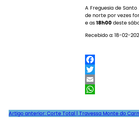
A Freguesia de Santo
de norte por vezes fo
e as
18h00
deste sáb
Recebido a: 18-02-202
F
a
T
c
w
E
e
i
m
W
b
t
a
h
Artigo anterior: Corte Total | Travessa Monte do Ca
o
t
i
a
o
e
l
t
k
r
s