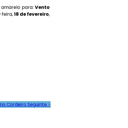
o amarelo para:
Vento
feira,
18 de fevereiro
,
iano Cordeiro
Seguinte