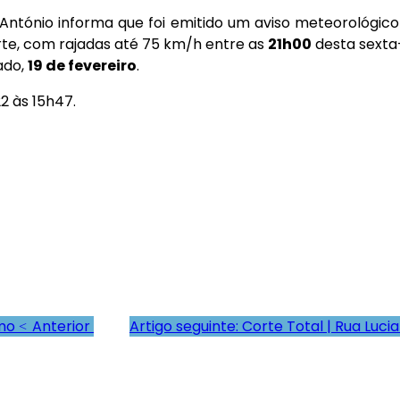
 António informa que foi emitido um aviso meteorológic
rte, com rajadas até 75 km/h entre as
21h00
desta sexta-
ado,
19 de fevereiro
.
2 às 15h47.
rmo
Anterior
Artigo seguinte: Corte Total | Rua Luc