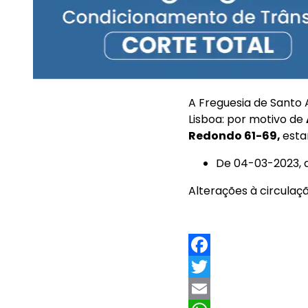
A Freguesia de Santo
Lisboa: por motivo de
Redondo 61-69
,
esta
De 04-03-2023, d
Alterações à circulaçã
F
a
T