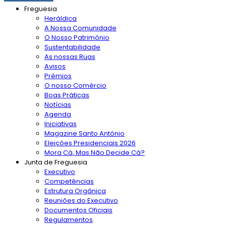
Freguesia
Heráldica
A Nossa Comunidade
O Nosso Património
Sustentabilidade
As nossas Ruas
Avisos
Prémios
O nosso Comércio
Boas Práticas
Notícias
Agenda
Iniciativas
Magazine Santo António
Eleições Presidenciais 2026
Mora Cá, Mas Não Decide Cá?
Junta de Freguesia
Executivo
Competências
Estrutura Orgânica
Reuniões do Executivo
Documentos Oficiais
Regulamentos