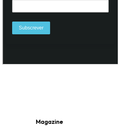
Ao subscrever a nossa Newsletter consinto no recebimento de
informações, atividades e eventos da Freguesia de Santo António
(Lisboa) através do seu envio por e-mail.
Magazine