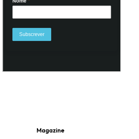
Ao subscrever a nossa Newsletter consinto no recebimento de
informações, atividades e eventos da Freguesia de Santo António
(Lisboa) através do seu envio por e-mail.
Magazine