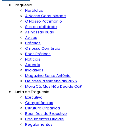
Freguesia
Heráldica
A Nossa Comunidade
O Nosso Património
Sustentabilidade
As nossas Ruas
Avisos
Prémios
O nosso Comércio
Boas Práticas
Notícias
Agenda
Iniciativas
Magazine Santo António
Eleições Presidenciais 2026
Mora Cá, Mas Não Decide Cá?
Junta de Freguesia
Executivo
Competências
Estrutura Orgânica
Reuniões do Executivo
Documentos Oficiais
Regulamentos