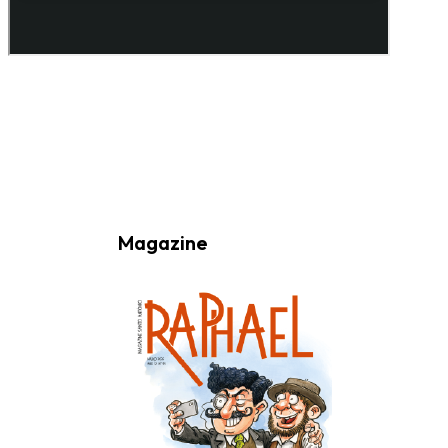
Ao subscrever a nossa Newsletter consinto no recebimento de
informações, atividades e eventos da Freguesia de Santo António
(Lisboa) através do seu envio por e-mail.
Magazine