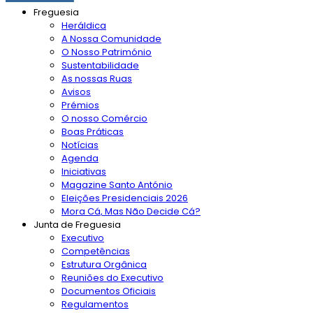
Freguesia
Heráldica
A Nossa Comunidade
O Nosso Património
Sustentabilidade
As nossas Ruas
Avisos
Prémios
O nosso Comércio
Boas Práticas
Notícias
Agenda
Iniciativas
Magazine Santo António
Eleições Presidenciais 2026
Mora Cá, Mas Não Decide Cá?
Junta de Freguesia
Executivo
Competências
Estrutura Orgânica
Reuniões do Executivo
Documentos Oficiais
Regulamentos