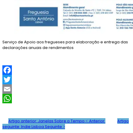
Serviço de Apoio aos fregueses para elaboração e entrega das
declarações anuais de rendimentos
F
a
T
c
w
E
e
i
m
W
b
t
a
h
Artigo anterior: Janelas Sobre o Tempo
Anterior
Artigo
seguinte: Indie Lisboa
Seguinte
o
t
i
a