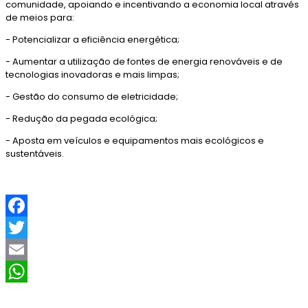
comunidade, apoiando e incentivando a economia local através
de meios para:
- Potencializar a eficiência energética;
- Aumentar a utilização de fontes de energia renováveis e de
tecnologias inovadoras e mais limpas;
- Gestão do consumo de eletricidade;
- Redução da pegada ecológica;
- Aposta em veículos e equipamentos mais ecológicos e
sustentáveis.
F
a
T
c
w
E
e
i
m
W