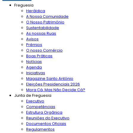
Freguesia
Heráldica
A Nossa Comunidade
O Nosso Património
Sustentabilidade
As nossas Ruas
Avisos
Prémios
O nosso Comércio
Boas Práticas
Notícias
Agenda
Iniciativas
Magazine Santo António
Eleições Presidenciais 2026
Mora Cá, Mas Não Decide Cá?
Junta de Freguesia
Executivo
Competências
Estrutura Orgânica
Reuniões do Executivo
Documentos Oficiais
Regulamentos