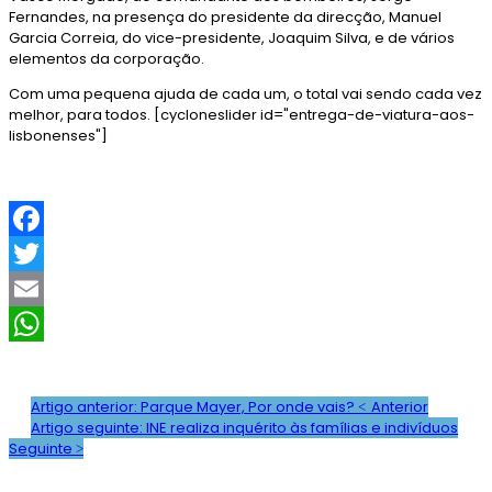
Fernandes, na presença do presidente da direcção, Manuel
Garcia Correia, do vice-presidente, Joaquim Silva, e de vários
elementos da corporação.
Com uma pequena ajuda de cada um, o total vai sendo cada vez
melhor, para todos. [cycloneslider id="entrega-de-viatura-aos-
lisbonenses"]
F
a
T
c
w
E
e
i
m
W
b
t
a
h
Artigo anterior: Parque Mayer, Por onde vais?
Anterior
Artigo seguinte: INE realiza inquérito às famílias e indivíduos
o
t
i
a
Seguinte
o
e
l
t