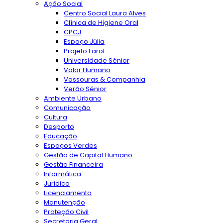
Ação Social
Centro Social Laura Alves
Clínica de Higiene Oral
CPCJ
Espaço Júlia
Projeto Farol
Universidade Sénior
Valor Humano
Vassouras & Companhia
Verão Sénior
Ambiente Urbano
Comunicação
Cultura
Desporto
Educação
Espaços Verdes
Gestão de Capital Humano
Gestão Financeira
Informática
Juridico
Licenciamento
Manutenção
Proteção Civil
Secretaria Geral