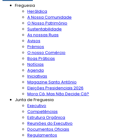
Freguesia
Heráldica
A Nossa Comunidade
O Nosso Património
Sustentabilidade
As nossas Ruas
Avisos
Prémios
O nosso Comércio
Boas Práticas
Notícias
Agenda
Iniciativas
Magazine Santo António
Eleições Presidenciais 2026
Mora Cá, Mas Não Decide Cá?
Junta de Freguesia
Executivo
Competências
Estrutura Orgânica
Reuniões do Executivo
Documentos Oficiais
Regulamentos