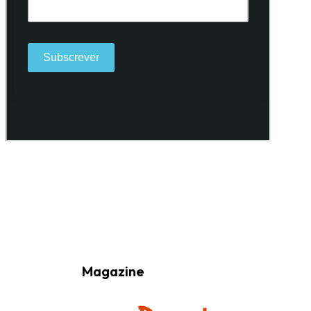
Ao subscrever a nossa Newsletter consinto no recebimento de
informações, atividades e eventos da Freguesia de Santo António
(Lisboa) através do seu envio por e-mail.
Magazine