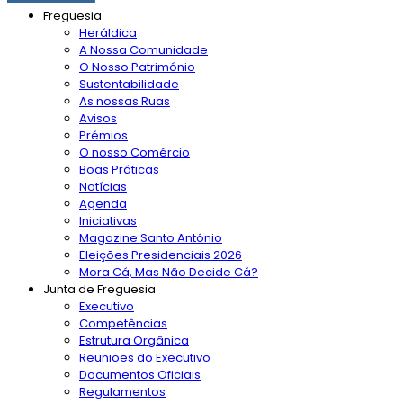
Freguesia
Heráldica
A Nossa Comunidade
O Nosso Património
Sustentabilidade
As nossas Ruas
Avisos
Prémios
O nosso Comércio
Boas Práticas
Notícias
Agenda
Iniciativas
Magazine Santo António
Eleições Presidenciais 2026
Mora Cá, Mas Não Decide Cá?
Junta de Freguesia
Executivo
Competências
Estrutura Orgânica
Reuniões do Executivo
Documentos Oficiais
Regulamentos