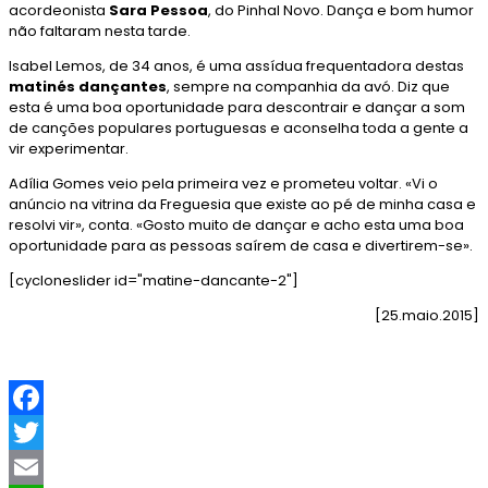
acordeonista
Sara Pessoa
, do Pinhal Novo. Dança e bom humor
não faltaram nesta tarde.
Isabel Lemos, de 34 anos, é uma assídua frequentadora destas
matinés dançantes
, sempre na companhia da avó. Diz que
esta é uma boa oportunidade para descontrair e dançar a som
de canções populares portuguesas e aconselha toda a gente a
vir experimentar.
Adília Gomes veio pela primeira vez e prometeu voltar. «Vi o
anúncio na vitrina da Freguesia que existe ao pé de minha casa e
resolvi vir», conta. «Gosto muito de dançar e acho esta uma boa
oportunidade para as pessoas saírem de casa e divertirem-se».
[cycloneslider id="matine-dancante-2"]
[25.maio.2015]
F
a
T