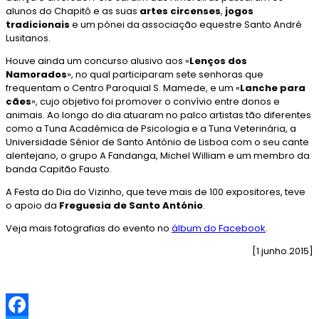
alunos do Chapitô e as suas
artes circenses
,
jogos
tradicionais
e um pónei da associação equestre Santo André
Lusitanos.
Houve ainda um concurso alusivo aos «
Lenços dos
Namorados
», no qual participaram sete senhoras que
frequentam o Centro Paroquial S. Mamede, e um «
Lanche para
cães
», cujo objetivo foi promover o convívio entre donos e
animais. Ao longo do dia atuaram no palco artistas tão diferentes
como a Tuna Académica de Psicologia e a Tuna Veterinária, a
Universidade Sénior de Santo António de Lisboa com o seu cante
alentejano, o grupo A Fandanga, Michel William e um membro da
banda Capitão Fausto.
A Festa do Dia do Vizinho, que teve mais de 100 expositores, teve
o apoio da
Freguesia de Santo António
.
Veja mais fotografias do evento no
álbum do Facebook
.
[1.junho.2015]