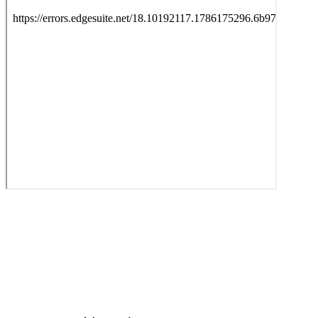
Ao subscrever a nossa Newsletter consinto no recebimento de
informações, atividades e eventos da Freguesia de Santo António
(Lisboa) através do seu envio por e-mail.