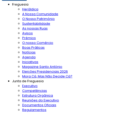
Freguesia
Heráldica
A Nossa Comunidade
O Nosso Património
Sustentabilidade
As nossas Ruas
Avisos
Prémios
O nosso Comércio
Boas Práticas
Notícias
Agenda
Iniciativas
Magazine Santo António
Eleições Presidenciais 2026
Mora Cá, Mas Não Decide Cá?
Junta de Freguesia
Executivo
Competências
Estrutura Orgânica
Reuniões do Executivo
Documentos Oficiais
Regulamentos