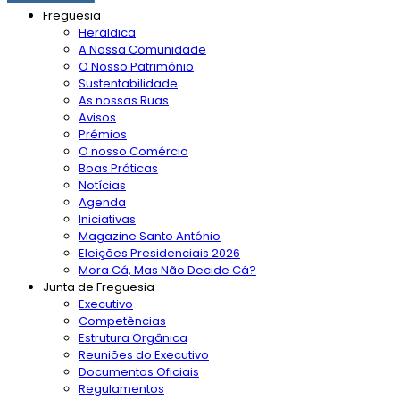
Freguesia
Heráldica
A Nossa Comunidade
O Nosso Património
Sustentabilidade
As nossas Ruas
Avisos
Prémios
O nosso Comércio
Boas Práticas
Notícias
Agenda
Iniciativas
Magazine Santo António
Eleições Presidenciais 2026
Mora Cá, Mas Não Decide Cá?
Junta de Freguesia
Executivo
Competências
Estrutura Orgânica
Reuniões do Executivo
Documentos Oficiais
Regulamentos