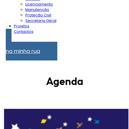
Licenciamento
Manutenção
Proteção Civil
Secretaria Geral
Projetos
Contactos
Problemas
na minha rua
Agenda
77
78
79
8