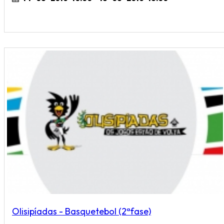
Olisipíadas - Basquetebol (2ªfase)