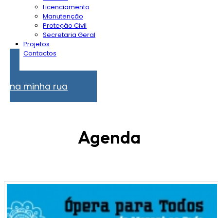
Licenciamento
Manutenção
Proteção Civil
Secretaria Geral
Projetos
Contactos
Problemas
na minha rua
Agenda
81
82
83
8