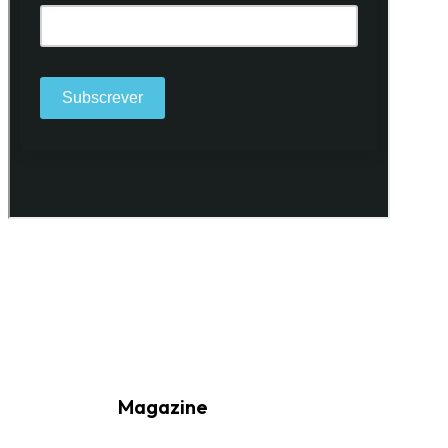
Ao subscrever a nossa Newsletter consinto no recebimento de
informações, atividades e eventos da Freguesia de Santo António
(Lisboa) através do seu envio por e-mail.
Magazine