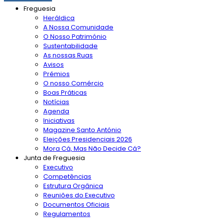
Freguesia
Heráldica
A Nossa Comunidade
O Nosso Património
Sustentabilidade
As nossas Ruas
Avisos
Prémios
O nosso Comércio
Boas Práticas
Notícias
Agenda
Iniciativas
Magazine Santo António
Eleições Presidenciais 2026
Mora Cá, Mas Não Decide Cá?
Junta de Freguesia
Executivo
Competências
Estrutura Orgânica
Reuniões do Executivo
Documentos Oficiais
Regulamentos