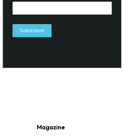
Ao subscrever a nossa Newsletter consinto no recebimento de
informações, atividades e eventos da Freguesia de Santo António
(Lisboa) através do seu envio por e-mail.
Magazine