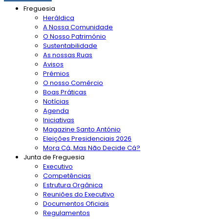
Freguesia
Heráldica
A Nossa Comunidade
O Nosso Património
Sustentabilidade
As nossas Ruas
Avisos
Prémios
O nosso Comércio
Boas Práticas
Notícias
Agenda
Iniciativas
Magazine Santo António
Eleições Presidenciais 2026
Mora Cá, Mas Não Decide Cá?
Junta de Freguesia
Executivo
Competências
Estrutura Orgânica
Reuniões do Executivo
Documentos Oficiais
Regulamentos