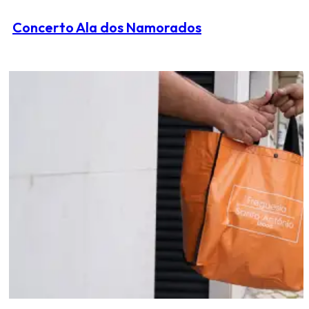
Concerto Ala dos Namorados
Venha ao concerto com a sua freguesia!
Não perca e venha ouvir o concerto Ala dos Namorados dia 30
de janeiro, às 21:00h, no Capitólio.
Levante o seu bilhete na SEDE ou no POLO da Freguesia (apenas
para fregueses):
Calçada Moinho de Vento 3
Rua Alexandre Herculano, 46
*Só é possível levantar 2 bilhetes por pessoa. Limitado aos
lugares existentes.