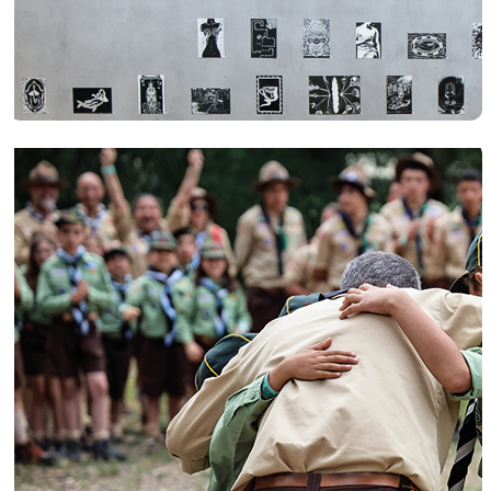
Previous
Next
Data Publicação
01 junho 2023
Econcentros móveis
No
Dia Internacional da Reciclagem, dia 17 de maio
,
viemos relembrar os nossos fregueses da importância de
reciclar e dos Econcentros Móveis.
Sabia que os Econcentros Móveis servem para a