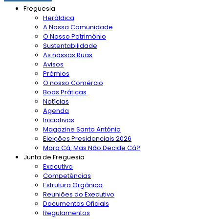
Freguesia
Heráldica
A Nossa Comunidade
O Nosso Património
Sustentabilidade
As nossas Ruas
Avisos
Prémios
O nosso Comércio
Boas Práticas
Notícias
Agenda
Iniciativas
Magazine Santo António
Eleições Presidenciais 2026
Mora Cá, Mas Não Decide Cá?
Junta de Freguesia
Executivo
Competências
Estrutura Orgânica
Reuniões do Executivo
Documentos Oficiais
Regulamentos