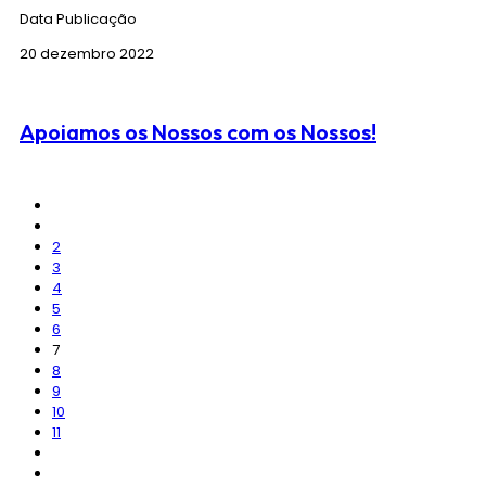
Data Publicação
20 dezembro 2022
Apoiamos os Nossos com os Nossos!
A 19 de dezembro de 2022, iniciámos a distribuição dos
CABAZES DE NATAL 2022.
2
3
É já uma tradição na nossa freguesia, proporcionar um Natal
4
condigno aos nossos fregueses. E antes da distribuição,
5
decorreram as inscrições, de
25 de outubro a 25 de
6
novembro,
na sede e no polo da freguesia, para que fosse
7
possível identificar
as famílias com necessidades de apoio.
8
9
Tempo depois de juntar as nossas equipas, funcionários de
10
diferentes departamentos da freguesia que, no fim de semana,
11
de 17 e 18 de dezembro, estiveram a preparar os cabazes
,
com
os mais variados produtos.