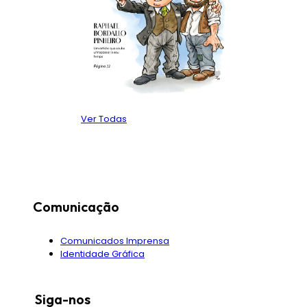
Litinfor
Heritage, Hotéis Gestão e Marketing S.A.
Guilty Restauração, Lda
Ver Todas
RFF & Associados
Hotel Plaza
Grupo de Pais (Escola S. José)
Comunicação
Fundação dos Armazenistas
Comunicados Imprensa
FrutiFrio
Identidade Gráfica
Restaurante A Gina
Siga-nos
Inspira Liberdade Boutique