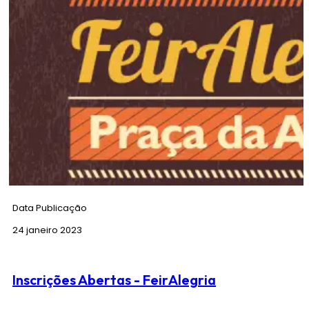
Envie o seu melhor poema, quadra ou frase romântica com as
palavras “Santo António” e/ou “São Valentim” até 8 de fevereiro,
para o email
saovalentim@jfsantoantonio.pt
. Também pode
entregar na sede e polo da Freguesia.
Aos melhores, será oferecido um jantar romântico para
duas pessoas, a 14 de fevereiro, num restaurante
escolhido pela freguesia.
*apenas para residentes ou fregueses.
Data Publicação
24 janeiro 2023
Inscrições Abertas - FeirAlegria